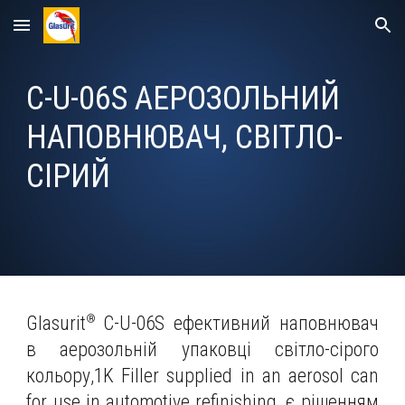
Skip to main content
Skip to navigation
C
-U-
0
6S
АЕРОЗОЛЬНИЙ
НАПОВНЮВАЧ, СВІТЛО-
СІРИЙ
®
Glasurit
C
-U-
0
6S ефективний наповнювач
в аерозольній упаковці світло-сірого
кольору
,1K Filler supplied in an aerosol can
for use in automotive refinishing
, є рішенням