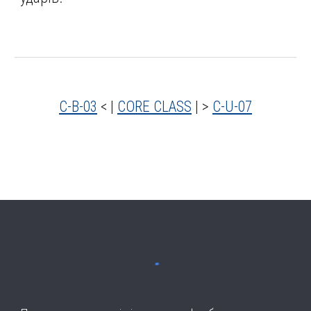
C-B-03
< |
CORE CLASS
| >
C-U-07