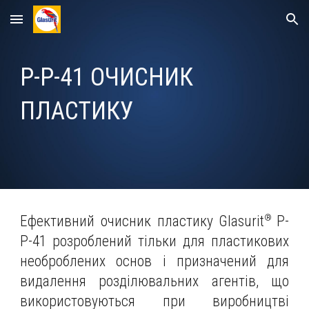
Skip to main content
Skip to navigation
P-P-41 ОЧИСНИК
ПЛАСТИКУ
®
Ефективний очисник
пластику
Glasurit
P-
P-
4
1
розроблений
тільки для пластикових
необроблених основ і п
ризначений для
видалення розділювальних агентів, що
використовуються при виробництві